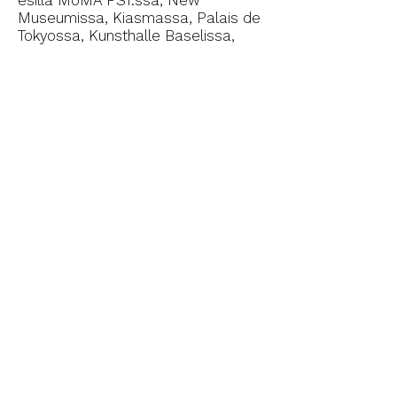
esillä MoMA PS1:ssä, New
Museumissa, Kiasmassa, Palais de
Tokyossa, Kunsthalle Baselissa,
Manifesta 11:ssa, Witte de Withissä
ja 9. Istanbulin Biennaalissa. Takala
on voittanut Alankomaissa Prix de
Rome -palkinnon 2011 sekä
Emdash-palkinnon ja kuvataiteen
valtionpalkinnon 2013.
EDELLINEN
SEURAAVA
SEURAA MEITÄ:
Video Art Festival Turku (VAFT) -
tapahtumaa järjestää
voittoa tavoittelematon
Ääriö ry
yhdistys
Festivaalia ovat tukeneet: