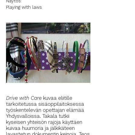
Näytös:
Playing with laws
Drive with Care
kuvaa eliitille
tarkoitetussa sisäoppilaitoksessa
työskentelevän opettajan elämää
Yhdysvalloissa. Takala tutkii
kyseisen yhteisön rajoja käyttäen
kuivaa huumoria ja jälkikäteen
lavastetun dokumentin keinoja. Teos