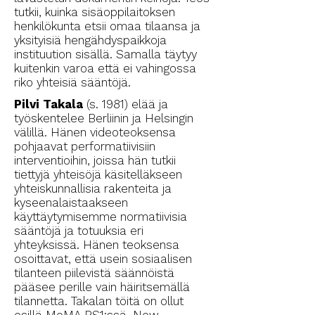
tutkii, kuinka sisäoppilaitoksen
henkilökunta etsii omaa tilaansa ja
yksityisiä hengähdyspaikkoja
instituution sisällä. Samalla täytyy
kuitenkin varoa että ei vahingossa
riko yhteisiä sääntöjä.
Pilvi Takala
(s. 1981) elää ja
työskentelee Berliinin ja Helsingin
välillä. Hänen videoteoksensa
pohjaavat performatiivisiin
interventioihin, joissa hän tutkii
tiettyjä yhteisöjä käsitelläkseen
yhteiskunnallisia rakenteita ja
kyseenalaistaakseen
käyttäytymisemme normatiivisia
sääntöjä ja totuuksia eri
yhteyksissä. Hänen teoksensa
osoittavat, että usein sosiaalisen
tilanteen piilevistä säännöistä
pääsee perille vain häiritsemällä
tilannetta. Takalan töitä on ollut