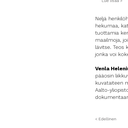
Lue lisää >
Neljä henkilö
hekumaa, kath
tuottamia kerr
maailmoja, joi
lävitse. Teos
jonka voi koke
Venla Heleni
pääosin liikk
kuvataiteen m
Aalto-yliopist
dokumentaari
< Edellinen