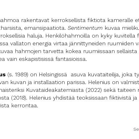
hahmoa rakentavat kerroksellista fiktiota kameralle e
arsista, emansipaatiota.
Sentimentum
kuvaa mielik
oksellisia haluja. Henkilöhahmoilla on kyky kuvitella f
ssa vallaton energia virtaa jännittyneiden ruumiiden väl
 kuvaa hahmojen tarvetta kokea ruumiissaan sellaista
a vain eskapistisissä fantasioissa.
us
(s. 1989) on Helsingissä asuva kuvataiteilija, joka 
uvan kuvan ja installaation parissa. Helenius on valmis
aisteriksi Kuvataideakatemiasta (2022) sekä taiteen m
osta (2018). Helenius yhdistää teoksissaan fiktiivistä ja
sta kerrontaa.
Se