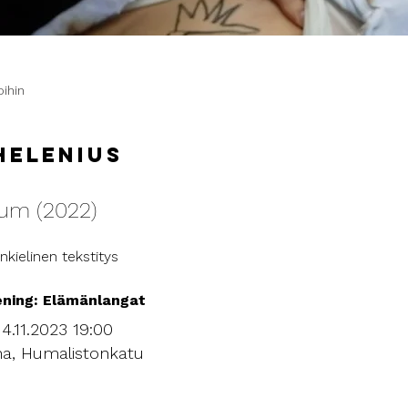
oihin
Helenius
um (2022)
nkielinen tekstitys
ning: Elämänlangat
4.11.2023 19:00
na, Humalistonkatu