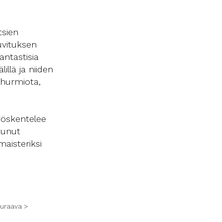
tsien
uvituksen
antastisia
illä ja niiden
 hurmiota,
työskentelee
tunut
aisteriksi
uraava >