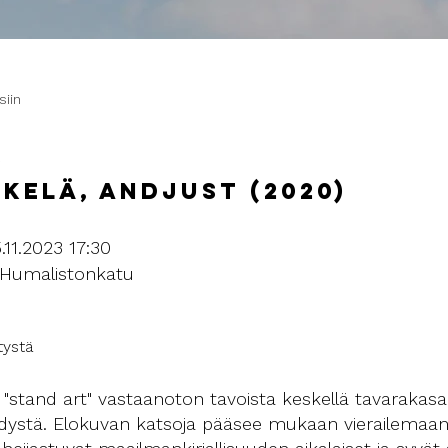
siin
kelä, Andjust (2020)
.11.2023 17:30
 Humalistonkatu
tystä
iri "stand art" vastaanoton tavoista keskellä tavaraka
hdystä. Elokuvan katsoja pääsee mukaan vierailemaa