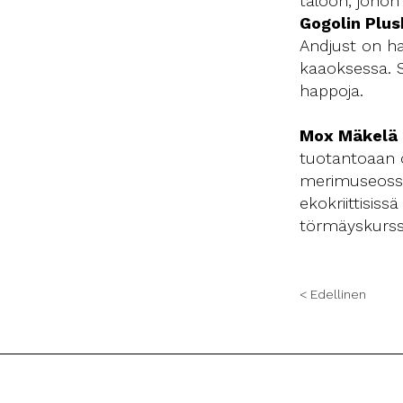
taloon, johon 
Gogolin Plus
Andjust on h
kaaoksessa. S
happoja.
Mox Mäkelä
tuotantoaan o
merimuseossa j
ekokriittisiss
törmäyskurssi
< Edellinen