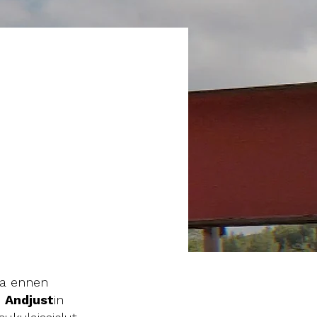
saa ennen
n
Andjust
in