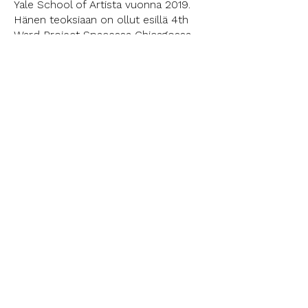
Yale School of Artista vuonna 2019.
Hänen teoksiaan on ollut esillä 4th
Ward Project Spacessa Chicagossa,
Shin Galleriassa New Yorkissa ja
Helsingin Taidehallissa. Ala-Ketolan
teokset käsittelevät erilaisia
psykologisia ilmiöitä, identiteetin
rakenteita sekä queer-teoriaa.
< Edellinen
Seuraava >
SEURAA MEITÄ:
Video Art Festival Turku (VAFT) -
tapahtumaa järjestää
voittoa tavoittelematon
Ääriö ry
yhdistys
Festivaalia ovat tukeneet: