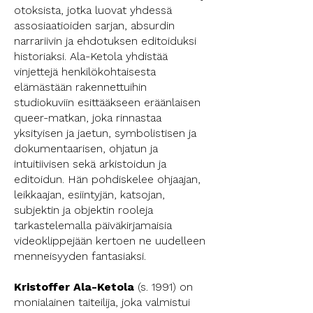
otoksista, jotka luovat yhdessä
assosiaatioiden sarjan, absurdin
narrariivin ja ehdotuksen editoiduksi
historiaksi. Ala-Ketola yhdistää
vinjettejä henkilökohtaisesta
elämästään rakennettuihin
studiokuviin esittääkseen eräänlaisen
queer-matkan, joka rinnastaa
yksityisen ja jaetun, symbolistisen ja
dokumentaarisen, ohjatun ja
intuitiivisen sekä arkistoidun ja
editoidun. Hän pohdiskelee ohjaajan,
leikkaajan, esiintyjän, katsojan,
subjektin ja objektin rooleja
tarkastelemalla päiväkirjamaisia
videoklippejään kertoen ne uudelleen
menneisyyden fantasiaksi.
Kristoffer Ala-Ketola
(s. 1991) on
monialainen taiteilija, joka valmistui