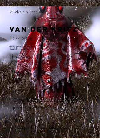
< Takaisin listaukseen
Van der Kritz
Los sueños del último
tambor / The Dreams of
the Last Drum (2025)
Kesto:
15:00
Kieli:
Espanja, mapudunguninkielinen
ja englanninkielinen tekstitys
Näytös:
Elementit muutoksessa