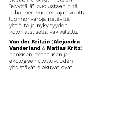
“elvyttäjiä”, puolustaen niitä
tuhannen vuoden ajan vuotta
luonnonvaroja riistäviltä
yhtiöiltä ja nykyisyyden
kolonialistiselta väkivallalta.
Van der Kritzin
(
Alejandra
Vanderland
&
Matias Kritz
)
henkisen, tieteellisen ja
ekologisen ulottuvuuden
yhdistävät elokuvat ovat
matkoja maailmojen välillä. Ne
pyrkivät luomaan yhteyden
näkymättömään ja punomaan
kiemuraisia yhteyksiä
maailmankaikkeuden kaikkien
olentojen välille. Teokset
etsivät uusia kieliä, jotka
olisivat lähempänä kuun
kulttuuria, kondorikotkan
olemusta ja valaiden laulua.