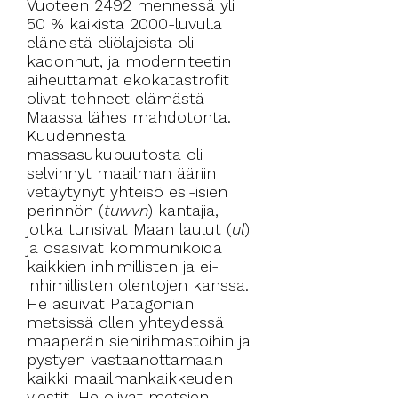
Vuoteen 2492 mennessä yli
50 % kaikista 2000-luvulla
eläneistä eliölajeista oli
kadonnut, ja moderniteetin
aiheuttamat ekokatastrofit
olivat tehneet elämästä
Maassa lähes mahdotonta.
Kuudennesta
massasukupuutosta oli
selvinnyt maailman ääriin
vetäytynyt yhteisö esi-isien
perinnön (
tuwvn
) kantajia,
jotka tunsivat Maan laulut (
ul
)
ja osasivat kommunikoida
kaikkien inhimillisten ja ei-
inhimillisten olentojen kanssa.
He asuivat Patagonian
metsissä ollen yhteydessä
maaperän sienirihmastoihin ja
pystyen vastaanottamaan
kaikki maailmankaikkeuden
viestit. He olivat metsien