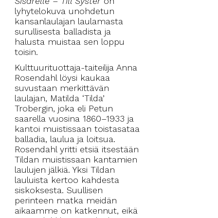
Sisarelle – Till Syster
on
lyhytelokuva unohdetun
kansanlaulajan laulamasta
surullisesta balladista ja
halusta muistaa sen loppu
toisin.
Kulttuurituottaja-taiteilija Anna
Rosendahl löysi kaukaa
suvustaan merkittävän
laulajan, Matilda ‘Tilda’
Trobergin, joka eli Petun
saarella vuosina 1860–1933 ja
kantoi muistissaan toistasataa
balladia, laulua ja loitsua.
Rosendahl yritti etsiä itsestään
Tildan muistissaan kantamien
laulujen jälkiä. Yksi Tildan
lauluista kertoo kahdesta
siskoksesta. Suullisen
perinteen matka meidän
aikaamme on katkennut, eikä