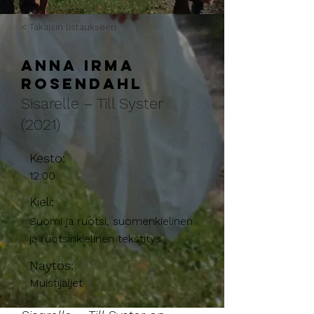
< Takaisin listaukseen
Anna Irma
Rosendahl
Sisarelle – Till Syster
(2021)
Kesto:
12:00
Kieli:
Suomi ja ruotsi, suomenkielinen
ja ruotsinkielinen tekstitys
Näytös:
Muistijäljet