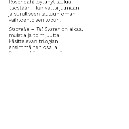
Rosendahl löytänyt laulua
itsestään. Hän valitsi julmaan
ja surulliseen lauluun oman,
vaihtoehtoisen lopun.
Sisarelle – Till Syster
on aikaa,
muistia ja toimijuutta
käsittelevän trilogian
ensimmäinen osa ja
Rosendahlin ensimmäinen
lyhytelokuva.
Anna Irma Rosendahl
(s.
1984) on helsinkiläinen taiteilija,
joka työskentelee liikkuvan
kuvan, tekstin ja äänen
parissa. Teoksillaan hän pyrkii
dialogiin eri kulttuuristen
ilmiöiden ja ajan kanssa.
< Edellinen
Seuraava >